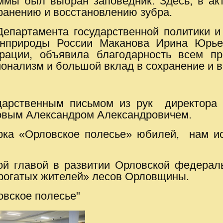
мы был выбран заповедник. Здесь, в акт
ранению и восстановлению зубра.
Департамента государственной политики и
инприроды России Маканова
Ирина Юрье
рации, объявила благодарность всем п
онализм и большой вклад в сохранение и в
дарственным письмом из рук директора 
ловым Александром Александровичем.
ка «Орловское полесье» юбилей, нам ис
вой главой в развитии Орловской федера
«рогатых жителей» лесов Орловщины.
овское полесье"