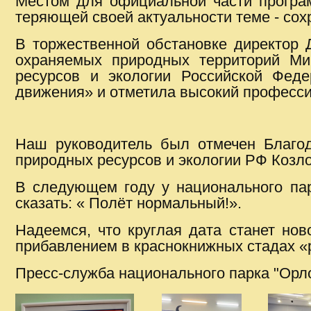
Местом для официальной части програм
теряющей своей актуальности теме - сох
В торжественной обстановке директор 
охраняемых природных территорий М
ресурсов и экологии Российской Феде
движения» и отметила высокий професси
Наш руководитель был отмечен Благо
природных ресурсов и экологии РФ Коз
В следующем году у национального пар
сказать: « Полёт нормальный!».
Надеемся, что круглая дата станет но
прибавлением в краснокнижных стадах 
Пресс-служба национального парка "Орл