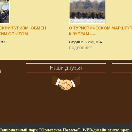
СКИЙ ТУРИЗМ. ОБМЕН
О ТУРИСТИЧЕСКОМ МАРШРУТ
КИМ ОПЫТОМ
К ЗУБРАМ»-...
09:37
Создан 15.12.2025, 14:47
ПОДРОБНЕЕ
Наши друзья
и
Национальный парк "Орловское Полесье". WEB-дизайн сайта: npop