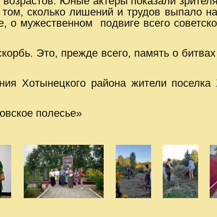
 возрастов. Юные актеры показали зрителя
том, сколько лишений и трудов выпало на
, о мужественном подвиге всего советско
корбь. Это, прежде всего, память о битвах
ния Хотынецкого района жители поселка 
овское полесье»