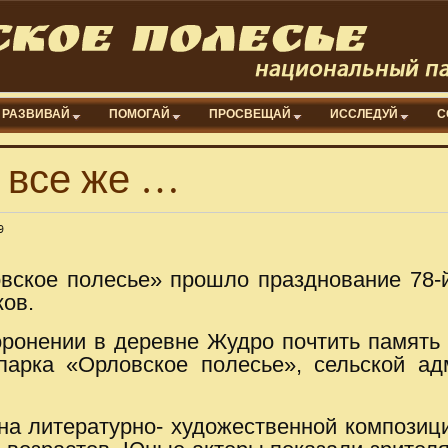
РАЗВИВАЙ
ПОМОГАЙ
ПРОСВЕЩАЙ
ИССЛЕДУЙ
С
 все же …
9
овское полесье» прошло празднование 78
ков.
ронении в деревне Жудро почтить память
парка «Орловское полесье», сельской ад
на литературно- художественной композиц