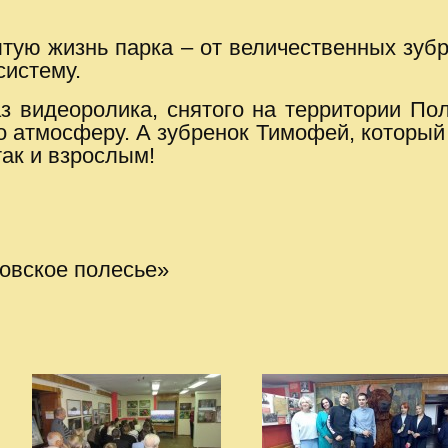
тую жизнь парка – от величественных зу
систему.
 видеоролика, снятого на территории По
о атмосферу. А зубренок Тимофей, который 
так и взрослым!
овское полесье»