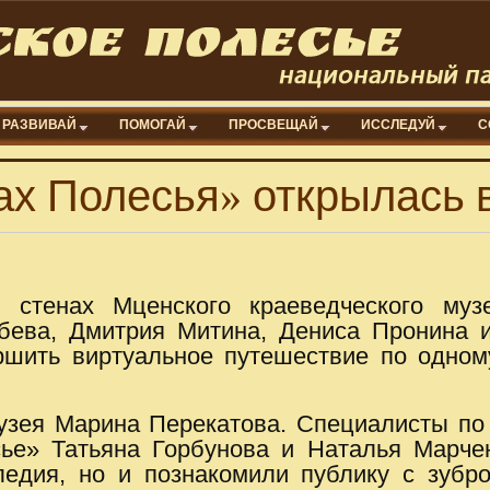
РАЗВИВАЙ
ПОМОГАЙ
ПРОСВЕЩАЙ
ИССЛЕДУЙ
С
ах Полесья» открылась 
стенах Мценского краеведческого муз
бева, Дмитрия Митина, Дениса Пронина 
ршить виртуальное путешествие по одном
узея Марина Перекатова. Специалисты по
ье» Татьяна Горбунова и Наталья Марче
ледия, но и познакомили публику с зубр