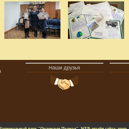
Наши друзья
и
Национальный парк "Орловское Полесье". WEB-дизайн сайта: npop