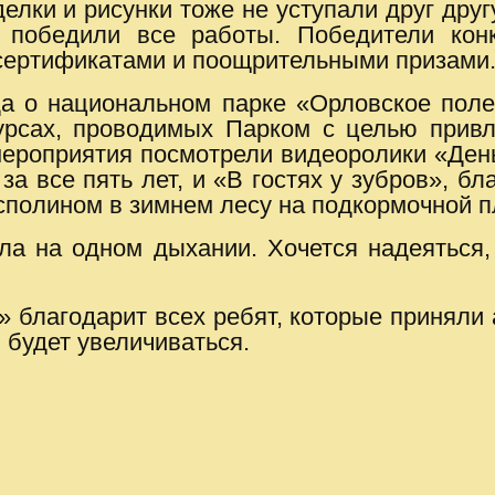
лки и рисунки тоже не уступали друг друг
е победили все работы. Победители ко
сертификатами и поощрительными призами
а о национальном парке «Орловское полес
нкурсах, проводимых Парком с целью прив
мероприятия посмотрели видеоролики «День
а все пять лет, и «В гостях у зубров», б
исполином в зимнем лесу на подкормочной 
ла на одном дыхании. Хочется надеяться,
благодарит всех ребят, которые приняли а
 будет увеличиваться.