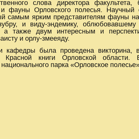
тственного слова директора факультета
и фауны Орловского полесья. Научный 
й самым ярким представителям фауны нац
убру, и виду-эндемику, облюбовавшем
, а также двум интересным и перспек
 аисту и орлу-змееяду.
и кафедры была проведена викторина, 
я Красной книги Орловской области. 
 национального парка «Орловское полесье»