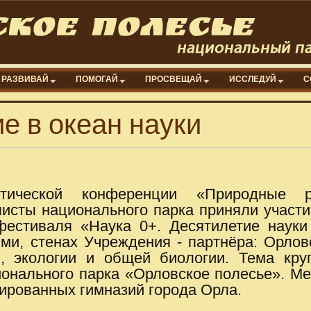
РАЗВИВАЙ
ПОМОГАЙ
ПРОСВЕЩАЙ
ИССЛЕДУЙ
С
е в океан науки
ктической конференции «Природные р
листы национального парка приняли участи
естиваля «Наука 0+. Десятилетие науки
ми, стенах Учреждения - партнёра: Орловс
и, экологии и общей биологии. Тема кр
нального парка «Орловское полесье». Ме
ированных гимназий города Орла.