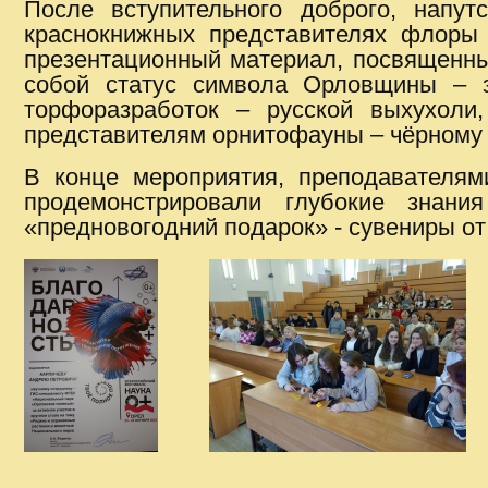
После вступительного доброго, напу
краснокнижных представителях флоры 
презентационный материал, посвященны
собой статус символа Орловщины – з
торфоразработок – русской выхухоли
представителям орнитофауны – чёрному
В конце мероприятия, преподавателям
продемонстрировали глубокие знани
«предновогодний подарок» - сувениры от