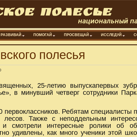
РАЗВИВАЙ
ПОМОГАЙ
ПРОСВЕЩАЙ
ИССЛЕДУЙ
С
овского полесья
0
вященных, 25-летию выпускапервых зуб
е», в минувший четверг сотрудники Пар
0 первоклассников. Ребятам специалисты 
 лесов. Также с неподдельным интерес
 и смотрели интересные ролики об об
но удивлены, как много ученики этой шк