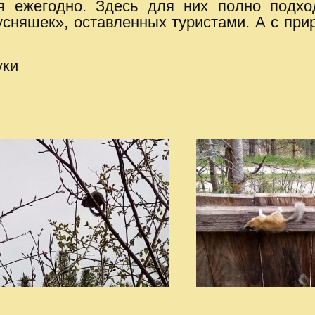
я ежегодно. Здесь для них полно подх
кусняшек», оставленных туристами. А с п
уки