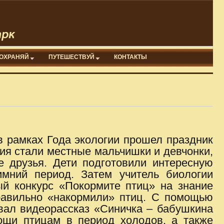
ОХРАНЯЙ
ПУТЕШЕСТВУЙ
КОНТАКТЫ
в рамках Года экологии прошел праздник
ия стали местные мальчишки и девчонки,
е друзья. Дети подготовили интересную
имний период. Затем учитель биологии
й конкурс «Покормите птиц» на знание
равильно «накормили» птиц. С помощью
вал видеорассказ «Синичка – бабушкина
ощи птицам в период холодов, а также