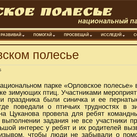
РАЗВИВАЙ
ПОМОГАЙ
ПРОСВЕЩАЙ
ИССЛЕДУЙ
С
вском полесье
5
национальном парке «Орловское полесье» 
е зимующих птиц. Участниками мероприят
и праздника были синичка и ее пернаты
где поведали о птичьих трудностях в з
а Цуканова провела для ребят командны
 выполнении задания не все участники п
ьшой интерес у ребят и их родителей выз
призывом, чтобы люди не забывали о пом